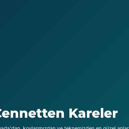
Cennetten Kareler
uada'dan, koylarımızdan ve teknemizden en güzel anları